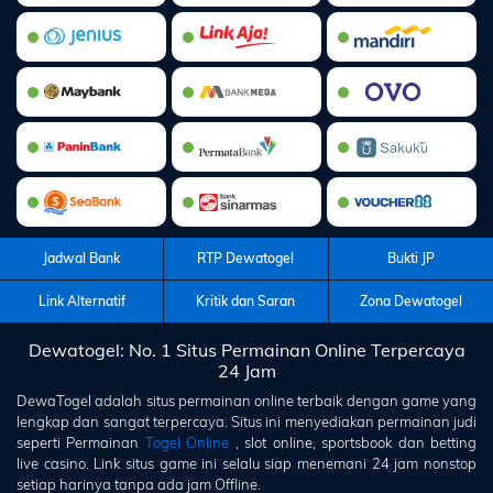
Jadwal Bank
RTP Dewatogel
Bukti JP
Link Alternatif
Kritik dan Saran
Zona Dewatogel
Dewatogel: No. 1 Situs Permainan Online Terpercaya
24 Jam
DewaTogel
adalah situs permainan online terbaik dengan game yang
lengkap dan sangat terpercaya. Situs ini menyediakan permainan judi
seperti Permainan
Togel Online
, slot online, sportsbook dan betting
live casino. Link situs game ini selalu siap menemani 24 jam nonstop
setiap harinya tanpa ada jam Offline.