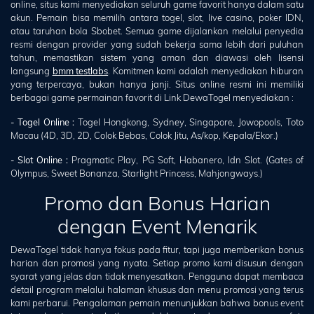
online, situs kami menyediakan seluruh game favorit hanya dalam satu
akun. Pemain bisa memilih antara togel, slot, live casino, poker IDN,
atau taruhan bola Sbobet. Semua game dijalankan melalui penyedia
resmi dengan provider yang sudah bekerja sama lebih dari puluhan
tahun, memastikan sistem yang aman dan diawasi oleh lisensi
langsung
bmm testlabs
. Komitmen kami adalah menyediakan hiburan
yang terpercaya, bukan hanya janji. Situs online resmi ini memiliki
berbagai game permainan favorit di Link DewaTogel menyediakan :
- Togel Online :
Togel Hongkong, Sydney, Singapore, Jowopools, Toto
Macau (4D, 3D, 2D, Colok Bebas, Colok Jitu, As/kop, Kepala/Ekor.)
- Slot Online :
Pragmatic Play, PG Soft, Habanero, Idn Slot. (Gates of
Olympus, Sweet Bonanza, Starlight Princess, Mahjongways.)
Promo dan Bonus Harian
dengan Event Menarik
DewaTogel tidak hanya fokus pada fitur, tapi juga memberikan bonus
harian dan promosi yang nyata. Setiap promo kami disusun dengan
syarat yang jelas dan tidak menyesatkan. Pengguna dapat membaca
detail program melalui halaman khusus dan menu promosi yang terus
kami perbarui. Pengalaman pemain menunjukkan bahwa bonus event