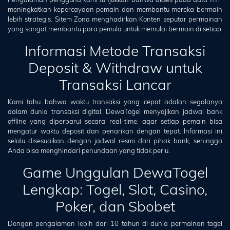
meningkatkan kepercayaan pemain dan membantu mereka bermain
lebih strategis. Sitem Zona menghadirkan Konten seputar permainan
yang sangat membantu para pemula untuk memulai bermain di setiap
Informasi Metode Transaksi
Deposit & Withdraw untuk
Transaksi Lancar
Kami tahu bahwa waktu transaksi yang cepat adalah segalanya
dalam dunia transaksi digital. DewaTogel menyajikan jadwal bank
offline yang diperbarui secara real-time, agar setiap pemain bisa
mengatur waktu deposit dan penarikan dengan tepat. Informasi ini
selalu disesuaikan dengan jadwal resmi dari pihak bank, sehingga
Anda bisa menghindari penundaan yang tidak perlu.
Game Unggulan DewaTogel
Lengkap: Togel, Slot, Casino,
Poker, dan Sbobet
Dengan pengalaman lebih dari 10 tahun di dunia permainan togel